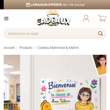
Passer
LIVRAISON OFFERTE
dès 70€ d'achat
au
contenu
Recherche
pour :
Accueil
/
Produits
/
Cadeau Maîtresse & Maître