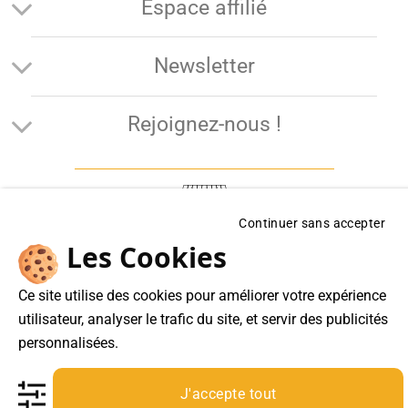
Espace affilié
Newsletter
Rejoignez-nous !
Continuer sans accepter
Cadeaux of Legends
Les Cookies
Boutique en ligne
Frédéric Jouanny EI
Ce site utilise des cookies pour améliorer votre expérience
61 RUE de Lyon 75012 Paris
utilisateur, analyser le trafic du site, et servir des publicités
personnalisées.
07 49 81 86 52
Du lundi au vendredi de 8h00 à 17h00
J'accepte tout