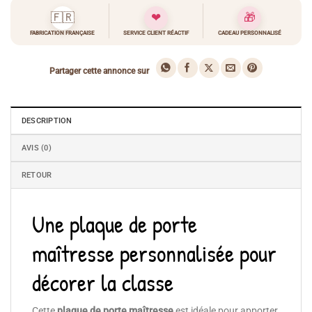
🇫🇷
❤
🎁
FABRICATION FRANÇAISE
SERVICE CLIENT RÉACTIF
CADEAU PERSONNALISÉ
Partager cette annonce sur
DESCRIPTION
AVIS (0)
RETOUR
Une plaque de porte
maîtresse personnalisée pour
décorer la classe
Cette
plaque de porte maîtresse
est idéale pour apporter