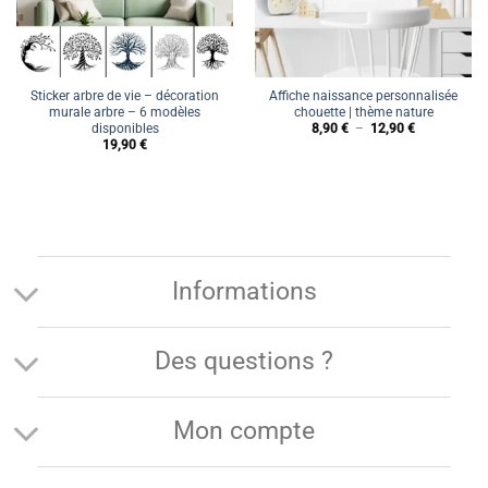
Sticker arbre de vie – décoration
Affiche naissance personnalisée
murale arbre – 6 modèles
chouette | thème nature
Plage
disponibles
8,90
€
–
12,90
€
de
19,90
€
prix :
8,90 €
à
12,90 €
Informations
Des questions ?
Mon compte