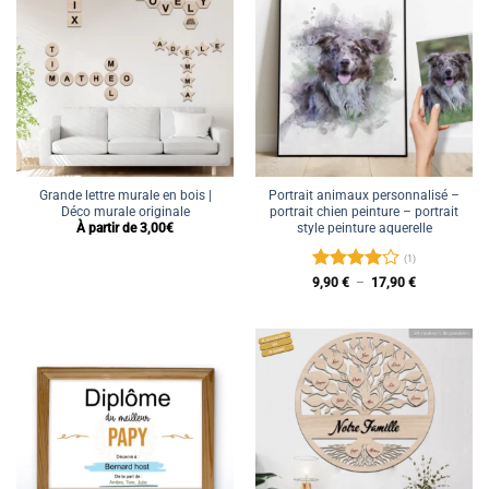
Grande lettre murale en bois |
Portrait animaux personnalisé –
Déco murale originale
portrait chien peinture – portrait
style peinture aquerelle
À partir de 3,00€
(1)
Note
4
Plage
9,90
€
–
17,90
€
de
sur 5
prix :
9,90 €
à
17,90 €