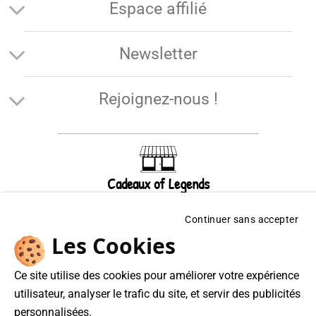
Espace affilié
Newsletter
Rejoignez-nous !
Cadeaux of Legends
Boutique en ligne
Continuer sans accepter
Frédéric Jouanny EI
Les Cookies
61 RUE de Lyon 75012 Paris
07 49 81 86 52
Ce site utilise des cookies pour améliorer votre expérience
Du lundi au vendredi de 8h00 à 17h00
utilisateur, analyser le trafic du site, et servir des publicités
personnalisées.