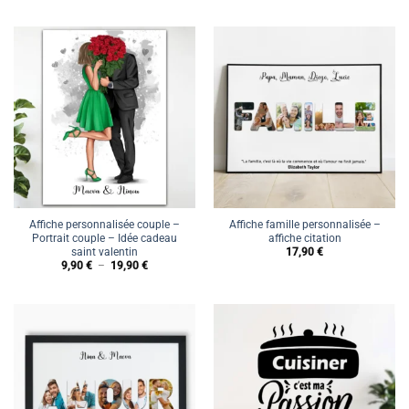
Affiche personnalisée couple –
Affiche famille personnalisée –
Portrait couple – Idée cadeau
affiche citation
saint valentin
17,90
€
Plage
9,90
€
–
19,90
€
de
prix :
9,90 €
à
19,90 €