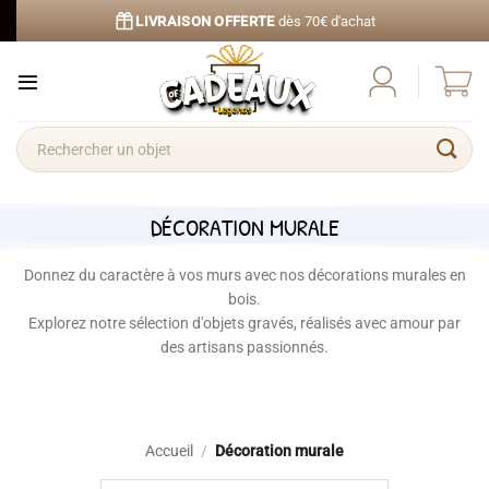
Passer
LIVRAISON OFFERTE
dès 70€ d'achat
au
contenu
Recherche
pour :
DÉCORATION MURALE
Donnez du caractère à vos murs avec nos décorations murales en
bois.
Explorez notre sélection d'objets gravés, réalisés avec amour par
des artisans passionnés.
Accueil
/
Décoration murale