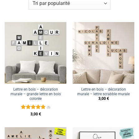
Lettre en bois – décoration
Lettre en bois – décoration
murale – grande lettre en bois
murale – lettre scrabble murale
colorée
3,00
€
(5)
Note
4.8
3,00
€
sur 5