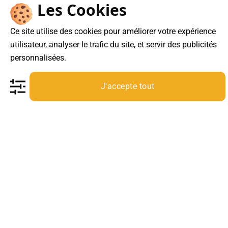
Cadeaux of Legends
Les Cookies
Boutique en ligne
Ce site utilise des cookies pour améliorer votre expérience
Frédéric Jouanny EI
61 RUE de Lyon 75012 Paris
utilisateur, analyser le trafic du site, et servir des publicités
personnalisées.
07 49 81 86 52
Du lundi au vendredi de 8h00 à 17h00
J'accepte tout
Visa
MasterCard
Apple
Google
PayPal
Paiement sécurisé
Pay
Pay
Copyright 2026 ©
Cadeaux of Legends
| Site réalisé par
Proclick Digital