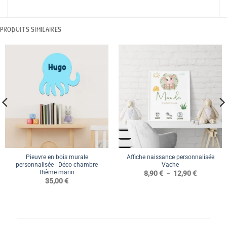
PRODUITS SIMILAIRES
Pieuvre en bois murale
Affiche naissance personnalisée
personnalisée | Déco chambre
Vache
Plage
thème marin
8,90
€
12,90
€
–
de
35,00
€
prix :
8,90 €
à
12,90 €